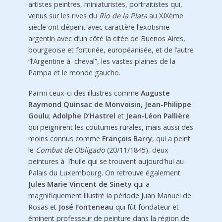
artistes peintres, miniaturistes, portraitistes qui,
venus sur les rives du
Rio de la Plata
au XIXème
siècle ont dépeint avec caractère l’exotisme
argentin avec d’un côté la citée de Buenos Aires,
bourgeoise et fortunée, européanisée, et de l’autre
“l’Argentine à cheval”, les vastes plaines de la
Pampa et le monde gaucho.
Parmi ceux-ci des illustres comme
Auguste
Raymond Quinsac de Monvoisin
,
Jean-Philippe
Goulu
;
Adolphe D’Hastrel
et
Jean-Léon Pallière
qui peignirent les coutumes rurales, mais aussi des
moins connus comme
François Barry
, qui a peint
le
Combat de Obligado
(20/11/1845), deux
peintures à l’huile qui se trouvent aujourd’hui au
Palais du Luxembourg. On retrouve également
Jules Marie Vincent de Sinety
qui a
magnifiquement illustré la période Juan Manuel de
Rosas et
José Fonteneau
qui fût fondateur et
éminent professeur de peinture dans la région de