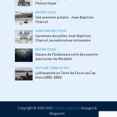
l’Antarctique
ANTARCTIQUE
Une aventure polaire – Jean-Baptiste
Charcot
LIVRES
•
ANTARCTIQUE
L’aventure des pôles: Jean-Baptiste
Charcot, un explorateur visionnaire
ANTARCTIQUE
L’épave de l’Endurance a été découverte
dans la mer de Weddell
HISTOIRE
•
TERRE DE FEU
La Romanche en Terre de Feu et au Cap
Horn (1882-1883)
Copyright © 2005-2025
Latitud-argentina
Voyages &
Magazine