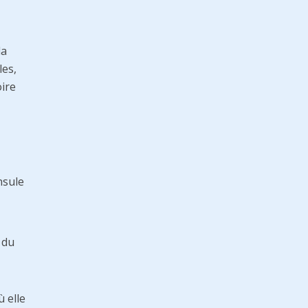
la
les,
oire
nsule
 du
ù elle