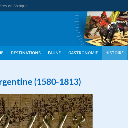
ères en Arctique
NE
DESTINATIONS
FAUNE
GASTRONOMIE
HISTOIRE
Argentine (1580-1813)