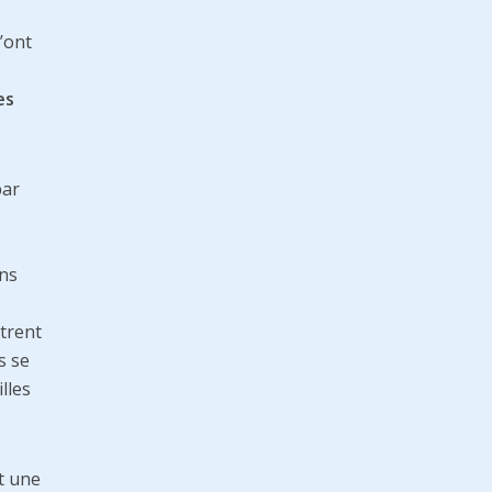
’ont
es
par
ans
ntrent
s se
lles
it une