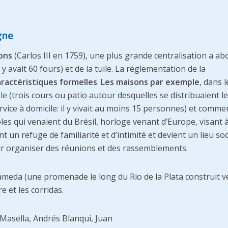
gne
bons
(Carlos III en 1759), une plus grande centralisation a abo
 y avait 60 fours) et de la tuile. La réglementation de la
aractéristiques formelles
.
Les maisons par exemple
, dans l
e (trois cours ou patio autour desquelles se distribuaient l
 service à domicile: il y vivait au moins 15 personnes) et comm
bles qui venaient du Brésil, horloge venant d’Europe, visant 
 un refuge de familiarité et d’intimité et devient un lieu socia
ur organiser des réunions et des rassemblements.
 Alameda (une promenade le long du Rio de la Plata construit v
e et les corridas.
 Masella, Andrés Blanqui, Juan