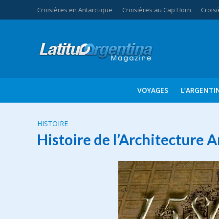
Croisières en Antarctique
Croisières au Cap Horn
Croisi
VOYAGES
L’ARGENTI
HISTOIRE
Histoire de l’Architecture 