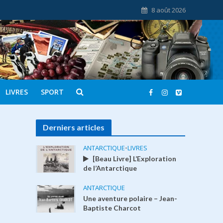
8 août 2026
LIVRES
SPORT
Derniers articles
ANTARCTIQUE
•
LIVRES
[Beau Livre] L’Exploration
de l’Antarctique
ANTARCTIQUE
Une aventure polaire – Jean-
Baptiste Charcot