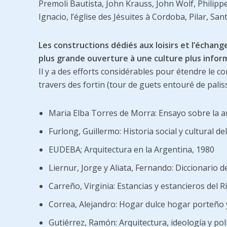
Premoli Bautista, John Krauss, John Wolf, Philippe
Ignacio, l’église des Jésuites à Cordoba, Pilar, S
Les constructions dédiés aux loisirs et l’échan
plus grande ouverture à une culture plus inform
Il y a des efforts considérables pour étendre le co
travers des fortin (tour de guets entouré de pali
Maria Elba Torres de Morra: Ensayo sobre la a
Furlong, Guillermo: Historia social y cultural del
EUDEBA; Arquitectura en la Argentina, 1980
Liernur, Jorge y Aliata, Fernando: Diccionario d
Carreño, Virginia: Estancias y estancieros del Rí
Correa, Alejandro: Hogar dulce hogar porteño y
Gutiérrez, Ramón: Arquitectura, ideología y pol