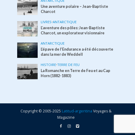
ANTARCTIQUE
Une aventure polaire – Jean-Baptiste
Charcot
LIVRES
•
ANTARCTIQUE
L’aventure des pôles: Jean-Baptiste
Charcot, un explorateur visionnaire
ANTARCTIQUE
L’épave de l’Endurance a été découverte
dans la mer de Weddell
HISTOIRE
•
TERRE DE FEU
La Romanche en Terre de Feu et au Cap
Horn (1882-1883)
Copyright © 2005-2025
Latitud-argentina
Voyages &
Magazine