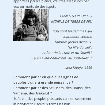
apportées par les blancs, d’autres assassinés par
eux ou morts de désespoir.
LAMENTO POUR LES
INDIENS DE TERRE DE FEU
“Où sont les femmes qui
chantaient comme
Tamtam (petits oiseaux,
“la fille du ciel”,
enfant de la Lune et du Soleil) ?
Il y en avait beaucoup, où sont-elles ?”
Lola Kiepja, 1966
Comment parler en quelques lignes de
peuples d’une si grande puissance ?
Comment parler des Selk’nam, des Haush, des
Yamana, des Alakaluf ?
Ils furent des peuples puissants car non seulement
ils parvinrent jusqu’aux terres les plus