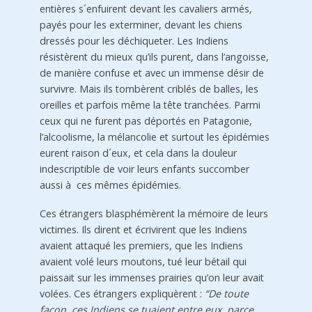
entières s´enfuirent devant les cavaliers armés,
payés pour les exterminer, devant les chiens
dressés pour les déchiqueter. Les Indiens
résistèrent du mieux qu’ils purent, dans l’angoisse,
de manière confuse et avec un immense désir de
survivre. Mais ils tombèrent criblés de balles, les
oreilles et parfois même la tête tranchées. Parmi
ceux qui ne furent pas déportés en Patagonie,
l’alcoolisme, la mélancolie et surtout les épidémies
eurent raison d´eux, et cela dans la douleur
indescriptible de voir leurs enfants succomber
aussi à ces mêmes épidémies.
Ces étrangers blasphémèrent la mémoire de leurs
vic­times. Ils dirent et écrivirent que les Indiens
avaient attaqué les premiers, que les Indiens
avaient volé leurs moutons, tué leur bétail qui
paissait sur les immenses prairies qu’on leur avait
volées. Ces étrangers expliquèrent :
“De toute
façon, ces Indiens se tuaient entre eux, parce