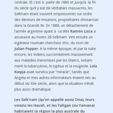
centrale. Et c’est à partir de 1885 et jusqu’à la fin
du siècle qu’il y eut de véritables massacres, les
Selk’nam étant souvent empoi­sonnés sur ordre
des éleveurs de moutons, propriétaires d’estancias
dans la Grande Ile. En 1886, un détachement de
l’armée argentine ayant à sa tête
Ramón Lista
a
assassiné au moins 28 Selk’nam. Vint ensuite un
ingénieur roumain chercheur d’or, du nom de
Julian Popper
. A la même époque, et par la suite
encore, les Indiens succombèrent massivement
aux maladies transmises par les blancs, notam­
ment la tuberculose, le typhus et la rougeole.
Lola
Kiepja
avait survécu par “miracle”, tandis que
Angela et mes autres informateurs étaient nés au
début du XXe siècle, alors que la situation n’était
plus aussi dramatique.
Les Selk’nam (qu’on appelle aussi Ona), leurs
voisins les Haush, et les Yahgan (ou Yamana)
habitaient la région la plus australe du